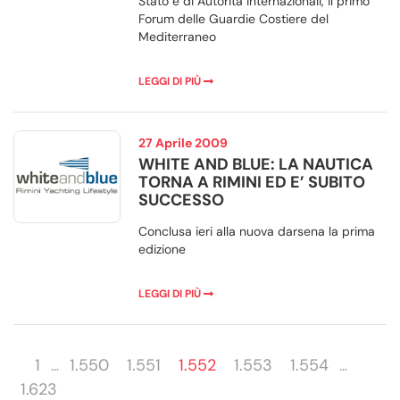
Stato e di Autorità internazionali, il primo
Forum delle Guardie Costiere del
Mediterraneo
LEGGI DI PIÙ
27 Aprile 2009
WHITE AND BLUE: LA NAUTICA
TORNA A RIMINI ED E’ SUBITO
SUCCESSO
Conclusa ieri alla nuova darsena la prima
edizione
LEGGI DI PIÙ
1
1.550
1.551
1.552
1.553
1.554
…
…
1.623