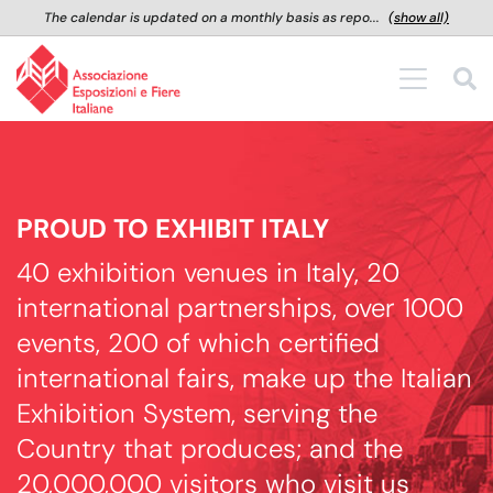
The calendar is updated on a monthly basis as repo...
(show all)
PROUD TO EXHIBIT ITALY
40 exhibition venues in Italy, 20
international partnerships, over 1000
events, 200 of which certified
international fairs, make up the Italian
Exhibition System, serving the
Country that produces; and the
20,000,000 visitors who visit us