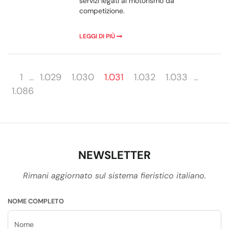
servizi legati al motorismo da
competizione.
LEGGI DI PIÙ
1
1.029
1.030
1.031
1.032
1.033
…
…
1.086
NEWSLETTER
Rimani aggiornato sul sistema fieristico italiano.
NOME COMPLETO