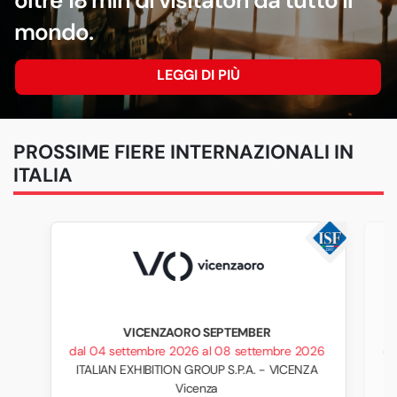
oltre 18 mln di visitatori da tutto il
mondo.
LEGGI DI PIÙ
PROSSIME FIERE INTERNAZIONALI IN
ITALIA
VICENZAORO SEPTEMBER
dal 04 settembre 2026 al 08 settembre 2026
da
ITALIAN EXHIBITION GROUP S.P.A. - VICENZA
Vicenza