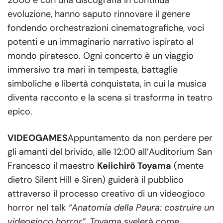
2000 e con una discografia in continua
evoluzione, hanno saputo rinnovare il genere
fondendo orchestrazioni cinematografiche, voci
potenti e un immaginario narrativo ispirato al
mondo piratesco. Ogni concerto è un viaggio
immersivo tra mari in tempesta, battaglie
simboliche e libertà conquistata, in cui la musica
diventa racconto e la scena si trasforma in teatro
epico.
VIDEOGAMES
Appuntamento da non perdere per
gli amanti del brivido, alle 12:00 all’Auditorium San
Francesco il maestro
Keiichirō Toyama
(mente
dietro Silent Hill e Siren) guiderà il pubblico
attraverso il processo creativo di un videogioco
horror nel talk
“Anatomia della Paura: costruire un
videogioco horror”
. Toyama svelerà come