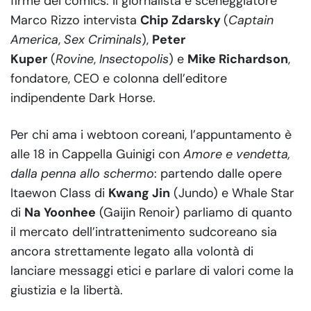
firme dei comics. Il giornalista e sceneggiatore
Marco Rizzo intervista
Chip Zdarsky
(
Captain
America
,
Sex Criminals
),
Peter
Kuper
(
Rovine
,
Insectopolis
) e
Mike Richardson
,
fondatore, CEO e colonna dell’editore
indipendente Dark Horse.
Per chi ama i webtoon coreani, l’appuntamento è
alle 18 in Cappella Guinigi con
Amore e vendetta,
dalla penna allo schermo
: partendo dalle opere
Itaewon Class di
Kwang Jin
(Jundo) e Whale Star
di
Na Yoonhee
(Gaijin Renoir) parliamo di quanto
il mercato dell’intrattenimento sudcoreano sia
ancora strettamente legato alla volontà di
lanciare messaggi etici e parlare di valori come la
giustizia e la libertà.