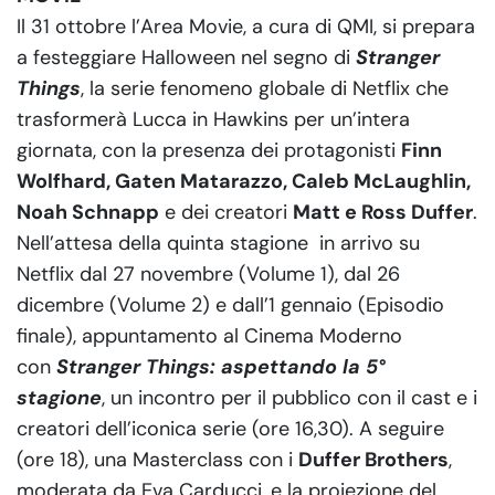
Il 31 ottobre l’Area Movie, a cura di QMI, si prepara
a festeggiare Halloween nel segno di
Stranger
Things
, la serie fenomeno globale di Netflix che
trasformerà Lucca in Hawkins per un’intera
giornata, con la presenza dei protagonisti
Finn
Wolfhard, Gaten Matarazzo, Caleb McLaughlin,
Noah Schnapp
e dei creatori
Matt e Ross Duffer
.
Nell’attesa della quinta stagione in arrivo su
Netflix dal 27 novembre (Volume 1), dal 26
dicembre (Volume 2) e dall’1 gennaio (Episodio
finale), appuntamento al Cinema Moderno
con
Stranger Things: aspettando la 5°
stagione
, un incontro per il pubblico con il cast e i
creatori dell’iconica serie (ore 16,30). A seguire
(ore 18), una Masterclass con i
Duffer Brothers
,
moderata da Eva Carducci, e la proiezione del