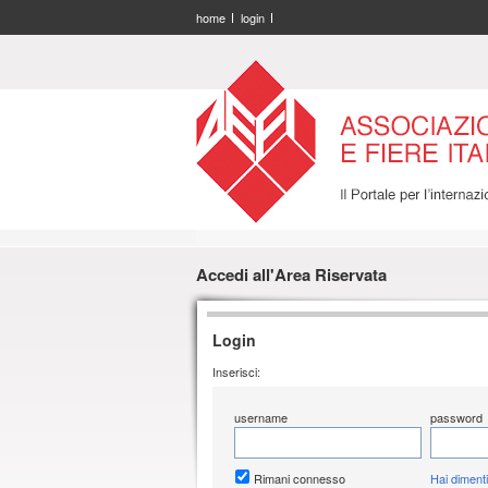
home
login
Accedi all'Area Riservata
Login
Inserisci:
username
password
Rimani connesso
Hai diment