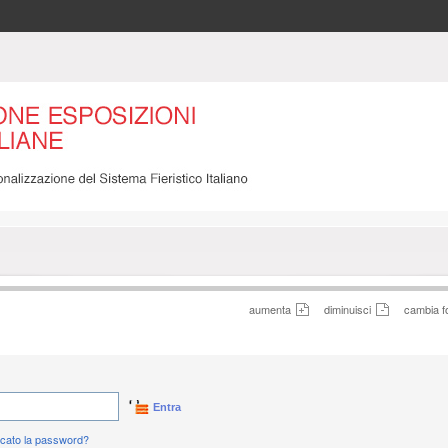
aumenta
diminuisci
cambia f
Entra
icato la password?