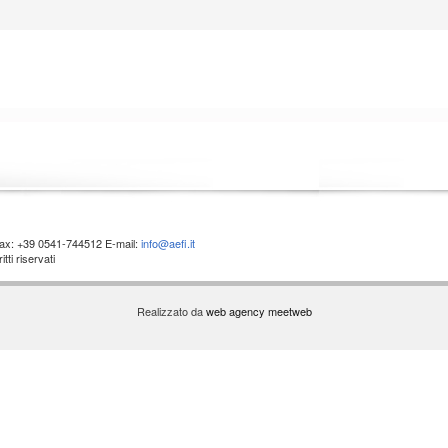
 Fax: +39 0541-744512 E-mail:
info@aefi.it
ti riservati
Realizzato da
web agency meetweb